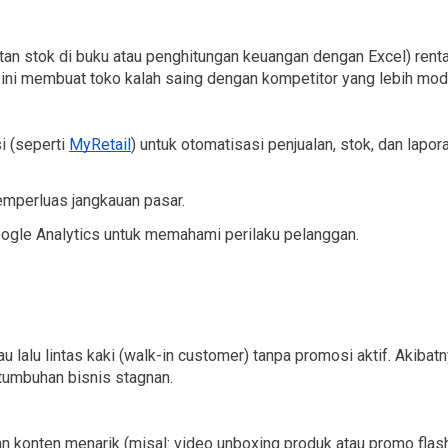
an stok di buku atau penghitungan keuangan dengan Excel) renta
hal ini membuat toko kalah saing dengan kompetitor yang lebih mod
 (seperti 
MyRetail
) untuk otomatisasi penjualan, stok, dan lapora
mperluas jangkauan pasar.
Google Analytics untuk memahami perilaku pelanggan.
lalu lintas kaki (walk-in customer) tanpa promosi aktif. Akibatny
tumbuhan bisnis stagnan.
n konten menarik (misal: video unboxing produk atau promo flash