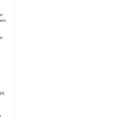
n 
ern.
n 
a, 
 