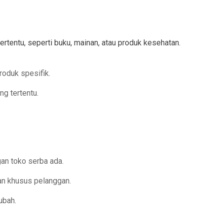
rtentu, seperti buku, mainan, atau produk kesehatan.
oduk spesifik.
g tertentu.
gan toko serba ada.
an khusus pelanggan.
ubah.