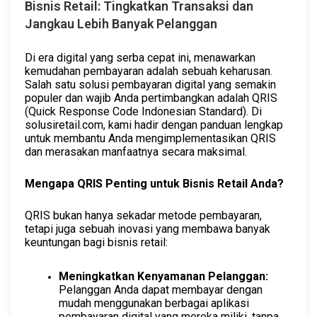
Bisnis Retail: Tingkatkan Transaksi dan
Jangkau Lebih Banyak Pelanggan
Di era digital yang serba cepat ini, menawarkan 
kemudahan pembayaran adalah sebuah keharusan. 
Salah satu solusi pembayaran digital yang semakin 
populer dan wajib Anda pertimbangkan adalah QRIS 
(Quick Response Code Indonesian Standard). Di 
solusiretail.com, kami hadir dengan panduan lengkap 
untuk membantu Anda mengimplementasikan QRIS 
dan merasakan manfaatnya secara maksimal.
Mengapa QRIS Penting untuk Bisnis Retail Anda?
QRIS bukan hanya sekadar metode pembayaran, 
tetapi juga sebuah inovasi yang membawa banyak 
keuntungan bagi bisnis retail:
Meningkatkan Kenyamanan Pelanggan:
Pelanggan Anda dapat membayar dengan 
mudah menggunakan berbagai aplikasi 
pembayaran digital yang mereka miliki, tanpa 